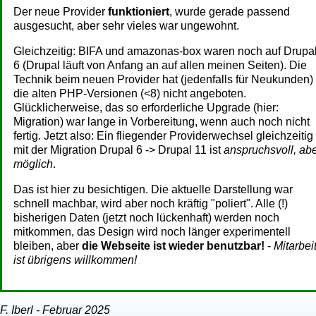
Der neue Provider
funktioniert
, wurde gerade passend
ausgesucht, aber sehr vieles war ungewohnt.
Gleichzeitig: BIFA und amazonas-box waren noch auf Drupa
6 (Drupal läuft von Anfang an auf allen meinen Seiten). Die
Technik beim neuen Provider hat (jedenfalls für Neukunden)
die alten PHP-Versionen (<8) nicht angeboten.
Glücklicherweise, das so erforderliche Upgrade (hier:
Migration) war lange in Vorbereitung, wenn auch noch nicht
fertig. Jetzt also: Ein fliegender Providerwechsel gleichzeitig
mit der Migration Drupal 6 -> Drupal 11 ist
anspruchsvoll, ab
möglich
.
Das ist hier zu besichtigen. Die aktuelle Darstellung war
schnell machbar, wird aber noch kräftig "poliert". Alle (!)
bisherigen Daten (jetzt noch lückenhaft) werden noch
mitkommen, das Design wird noch länger experimentell
bleiben, aber
die Webseite ist wieder benutzbar!
-
Mitarbei
ist übrigens willkommen!
F. Iberl - Februar 2025