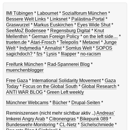
IMI Tübingen
*
Labournet
*
Sozialforum München
*
Bessere Welt Links
*
Linksnet
*
Palästina-Portal
*
Graswurzel
*
Markus Euskirchen
*
Eyes Wide Shut
*
SeeMoZ Bodensee
*
Regensburg Digital
*
Knut
Mellenthin
*
German Foreign Policy
*
on the left side…
*
trueten.de
*
Atari-Frosch
*
Telepolis
*
Metaowl
*
Junge
Welt
*
Indymedia
*
Annalist
*
Somlus Welt
*
SOPOS
sagichdoch?
*
fzs
*
Lysis
*
filapper
*
no-racism
Freifunk München
*
Rad-Spannerei Blog
*
muenchenblogger
Free Gaza
*
International Solidarity Movement
*
Gaza
Today
*
Focus on the Global South
*
Global Research
*
ANTI WAR BLOG
*
Green Left weekly
Münchner Webcams
*
Bücher
*
Drupal-Seiten
*
Reminiszensen (nicht mehr sichtbar aktiv ..)
Andreas'
Imkerei
Angry Arab
*
Citronengras
*
Bikepunk 089
*
Bundeswehr-Monitoring
*
CL-Netz
*
Sichelschmiede
*