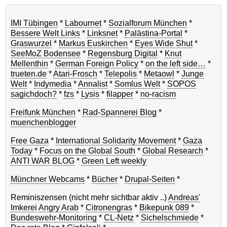
IMI Tübingen
*
Labournet
*
Sozialforum München
*
Bessere Welt Links
*
Linksnet
*
Palästina-Portal
*
Graswurzel
*
Markus Euskirchen
*
Eyes Wide Shut
*
SeeMoZ Bodensee
*
Regensburg Digital
*
Knut
Mellenthin
*
German Foreign Policy
*
on the left side…
*
trueten.de
*
Atari-Frosch
*
Telepolis
*
Metaowl
*
Junge
Welt
*
Indymedia
*
Annalist
*
Somlus Welt
*
SOPOS
sagichdoch?
*
fzs
*
Lysis
*
filapper
*
no-racism
Freifunk München
*
Rad-Spannerei Blog
*
muenchenblogger
Free Gaza
*
International Solidarity Movement
*
Gaza
Today
*
Focus on the Global South
*
Global Research
*
ANTI WAR BLOG
*
Green Left weekly
Münchner Webcams
*
Bücher
*
Drupal-Seiten
*
Reminiszensen (nicht mehr sichtbar aktiv ..)
Andreas'
Imkerei
Angry Arab
*
Citronengras
*
Bikepunk 089
*
Bundeswehr-Monitoring
*
CL-Netz
*
Sichelschmiede
*