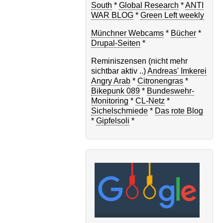
South
*
Global Research
*
ANTI
WAR BLOG
*
Green Left weekly
Münchner Webcams
*
Bücher
*
Drupal-Seiten
*
Reminiszensen (nicht mehr
sichtbar aktiv ..)
Andreas' Imkerei
Angry Arab
*
Citronengras
*
Bikepunk 089
*
Bundeswehr-
Monitoring
*
CL-Netz
*
Sichelschmiede
*
Das rote Blog
*
Gipfelsoli
*