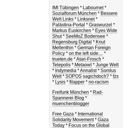
IMI Tübingen
*
Labournet
*
Sozialforum München
*
Bessere
Welt Links
*
Linksnet
*
Palästina-Portal
*
Graswurzel
*
Markus Euskirchen
*
Eyes Wide
Shut
*
SeeMoZ Bodensee
*
Regensburg Digital
*
Knut
Mellenthin
*
German Foreign
Policy
*
on the left side…
*
trueten.de
*
Atari-Frosch
*
Telepolis
*
Metaowl
*
Junge Welt
*
Indymedia
*
Annalist
*
Somlus
Welt
*
SOPOS
sagichdoch?
*
fzs
*
Lysis
*
filapper
*
no-racism
Freifunk München
*
Rad-
Spannerei Blog
*
muenchenblogger
Free Gaza
*
International
Solidarity Movement
*
Gaza
Today
*
Focus on the Global