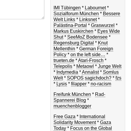
IMI Tübingen
*
Labournet
*
Sozialforum München
*
Bessere
Welt Links
*
Linksnet
*
Palästina-Portal
*
Graswurzel
*
Markus Euskirchen
*
Eyes Wide
Shut
*
SeeMoZ Bodensee
*
Regensburg Digital
*
Knut
Mellenthin
*
German Foreign
Policy
*
on the left side…
*
trueten.de
*
Atari-Frosch
*
Telepolis
*
Metaowl
*
Junge Welt
*
Indymedia
*
Annalist
*
Somlus
Welt
*
SOPOS
sagichdoch?
*
fzs
*
Lysis
*
filapper
*
no-racism
Freifunk München
*
Rad-
Spannerei Blog
*
muenchenblogger
Free Gaza
*
International
Solidarity Movement
*
Gaza
Today
*
Focus on the Global