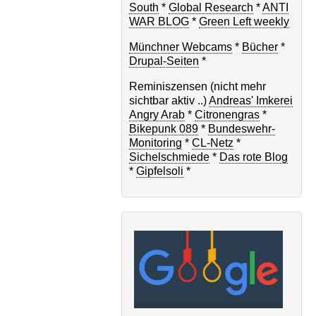
South
*
Global Research
*
ANTI
WAR BLOG
*
Green Left weekly
Münchner Webcams
*
Bücher
*
Drupal-Seiten
*
Reminiszensen (nicht mehr
sichtbar aktiv ..)
Andreas' Imkerei
Angry Arab
*
Citronengras
*
Bikepunk 089
*
Bundeswehr-
Monitoring
*
CL-Netz
*
Sichelschmiede
*
Das rote Blog
*
Gipfelsoli
*