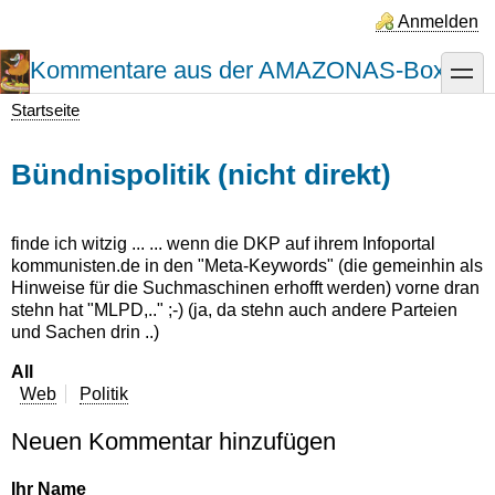
Direkt
Anmelden
zum
Inhalt
Kommentare aus der AMAZONAS-Box
toggle
Startseite
Pfadnavigation
Bündnispolitik (nicht direkt)
finde ich witzig ... ... wenn die DKP auf ihrem Infoportal
kommunisten.de in den "Meta-Keywords" (die gemeinhin als
Hinweise für die Suchmaschinen erhofft werden) vorne dran
stehn hat "MLPD,.." ;-) (ja, da stehn auch andere Parteien
und Sachen drin ..)
All
Web
Politik
Neuen Kommentar hinzufügen
Ihr Name