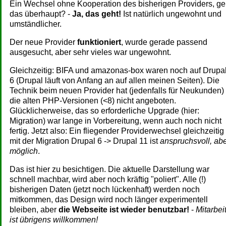
Ein Wechsel ohne Kooperation des bisherigen Providers, ge
das überhaupt? -
Ja, das geht!
Ist natürlich ungewohnt und
umständlicher.
Der neue Provider
funktioniert
, wurde gerade passend
ausgesucht, aber sehr vieles war ungewohnt.
Gleichzeitig: BIFA und amazonas-box waren noch auf Drupa
6 (Drupal läuft von Anfang an auf allen meinen Seiten). Die
Technik beim neuen Provider hat (jedenfalls für Neukunden)
die alten PHP-Versionen (<8) nicht angeboten.
Glücklicherweise, das so erforderliche Upgrade (hier:
Migration) war lange in Vorbereitung, wenn auch noch nicht
fertig. Jetzt also: Ein fliegender Providerwechsel gleichzeitig
mit der Migration Drupal 6 -> Drupal 11 ist
anspruchsvoll, ab
möglich
.
Das ist hier zu besichtigen. Die aktuelle Darstellung war
schnell machbar, wird aber noch kräftig "poliert". Alle (!)
bisherigen Daten (jetzt noch lückenhaft) werden noch
mitkommen, das Design wird noch länger experimentell
bleiben, aber
die Webseite ist wieder benutzbar!
-
Mitarbei
ist übrigens willkommen!