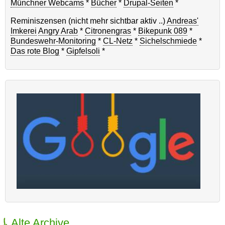
Münchner Webcams
*
Bücher
*
Drupal-Seiten
*
Reminiszensen (nicht mehr sichtbar aktiv ..)
Andreas'
Imkerei
Angry Arab
*
Citronengras
*
Bikepunk 089
*
Bundeswehr-Monitoring
*
CL-Netz
*
Sichelschmiede
*
Das rote Blog
*
Gipfelsoli
*
Alte Archive