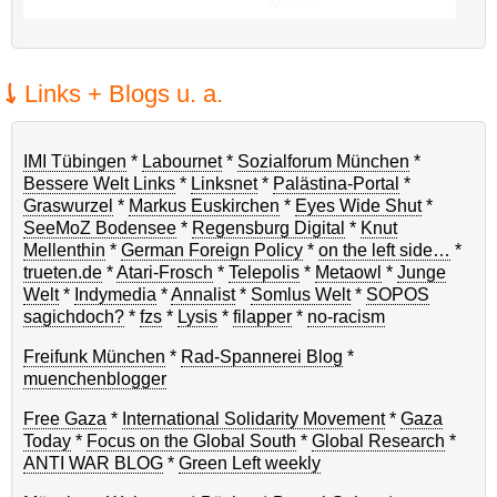
Links + Blogs u. a.
IMI Tübingen
*
Labournet
*
Sozialforum München
*
Bessere Welt Links
*
Linksnet
*
Palästina-Portal
*
Graswurzel
*
Markus Euskirchen
*
Eyes Wide Shut
*
SeeMoZ Bodensee
*
Regensburg Digital
*
Knut
Mellenthin
*
German Foreign Policy
*
on the left side…
*
trueten.de
*
Atari-Frosch
*
Telepolis
*
Metaowl
*
Junge
Welt
*
Indymedia
*
Annalist
*
Somlus Welt
*
SOPOS
sagichdoch?
*
fzs
*
Lysis
*
filapper
*
no-racism
Freifunk München
*
Rad-Spannerei Blog
*
muenchenblogger
Free Gaza
*
International Solidarity Movement
*
Gaza
Today
*
Focus on the Global South
*
Global Research
*
ANTI WAR BLOG
*
Green Left weekly