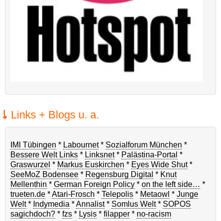
Links + Blogs u. a.
IMI Tübingen
*
Labournet
*
Sozialforum München
*
Bessere Welt Links
*
Linksnet
*
Palästina-Portal
*
Graswurzel
*
Markus Euskirchen
*
Eyes Wide Shut
*
SeeMoZ Bodensee
*
Regensburg Digital
*
Knut
Mellenthin
*
German Foreign Policy
*
on the left side…
*
trueten.de
*
Atari-Frosch
*
Telepolis
*
Metaowl
*
Junge
Welt
*
Indymedia
*
Annalist
*
Somlus Welt
*
SOPOS
sagichdoch?
*
fzs
*
Lysis
*
filapper
*
no-racism