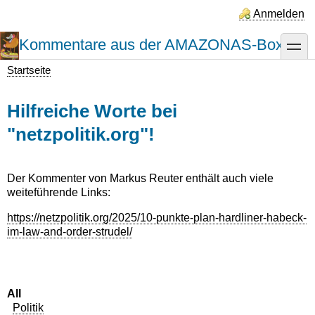
Direkt
Anmelden
zum
Inhalt
Kommentare aus der AMAZONAS-Box
toggle
Startseite
Pfadnavigation
Hilfreiche Worte bei
"netzpolitik.org"!
Der Kommenter von Markus Reuter enthält auch viele
weiteführende Links:
https://netzpolitik.org/2025/10-punkte-plan-hardliner-habeck-
im-law-and-order-strudel/
All
Politik