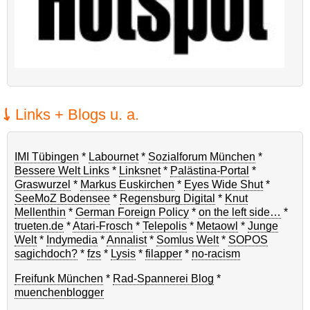
Links + Blogs u. a.
IMI Tübingen
*
Labournet
*
Sozialforum München
*
Bessere Welt Links
*
Linksnet
*
Palästina-Portal
*
Graswurzel
*
Markus Euskirchen
*
Eyes Wide Shut
*
SeeMoZ Bodensee
*
Regensburg Digital
*
Knut
Mellenthin
*
German Foreign Policy
*
on the left side…
*
trueten.de
*
Atari-Frosch
*
Telepolis
*
Metaowl
*
Junge
Welt
*
Indymedia
*
Annalist
*
Somlus Welt
*
SOPOS
sagichdoch?
*
fzs
*
Lysis
*
filapper
*
no-racism
Freifunk München
*
Rad-Spannerei Blog
*
muenchenblogger