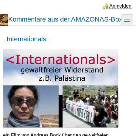
Direkt
Anmelden
zum
Inhalt
Kommentare aus der AMAZONAS-Box
toggle
..Internationals..
ein Film von Andreas Bock über den gewaltfreien