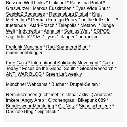
Bessere Welt Links
*
Linksnet
*
Palästina-Portal
*
Graswurzel
*
Markus Euskirchen
*
Eyes Wide Shut
*
SeeMoZ Bodensee
*
Regensburg Digital
*
Knut
Mellenthin
*
German Foreign Policy
*
on the left side…
*
trueten.de
*
Atari-Frosch
*
Telepolis
*
Metaowl
*
Junge
Welt
*
Indymedia
*
Annalist
*
Somlus Welt
*
SOPOS
sagichdoch?
*
fzs
*
Lysis
*
filapper
*
no-racism
Freifunk München
*
Rad-Spannerei Blog
*
muenchenblogger
Free Gaza
*
International Solidarity Movement
*
Gaza
Today
*
Focus on the Global South
*
Global Research
*
ANTI WAR BLOG
*
Green Left weekly
Münchner Webcams
*
Bücher
*
Drupal-Seiten
*
Reminiszensen (nicht mehr sichtbar aktiv ..)
Andreas'
Imkerei
Angry Arab
*
Citronengras
*
Bikepunk 089
*
Bundeswehr-Monitoring
*
CL-Netz
*
Sichelschmiede
*
Das rote Blog
*
Gipfelsoli
*