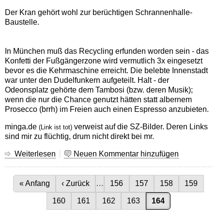
Der Kran gehört wohl zur berüchtigen Schrannenhalle-
Baustelle.
In München muß das Recycling erfunden worden sein - das
Konfetti der Fußgängerzone wird vermutlich 3x eingesetzt
bevor es die Kehrmaschine erreicht. Die belebte Innenstadt
war unter den Dudelfunkern aufgeteilt. Halt - der
Odeonsplatz gehörte dem Tambosi (bzw. deren Musik);
wenn die nur die Chance genutzt hätten statt albernem
Prosecco (brrh) im Freien auch einen Espresso anzubieten.
minga.de
verweist auf die SZ-Bilder. Deren Links
(Link ist tot)
sind mir zu flüchtig, drum nicht direkt bei mr.
Weiterlesen
über
Neuen Kommentar hinzufügen
Business
as
Seitennummerierung
usual
Erste Seite
« Anfang
Vorherige Seite
‹ Zurück
…
Seite
156
Seite
157
Seite
158
Seite
159
..
Seite
160
Seite
161
Seite
162
Seite
163
Aktuelle Seite
164