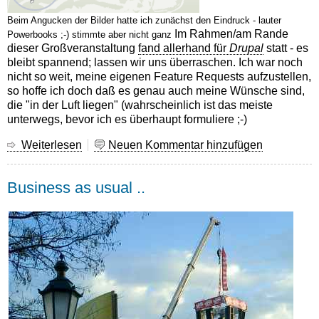
Beim Angucken der Bilder hatte ich zunächst den Eindruck - lauter
Im Rahmen/am Rande
Powerbooks ;-) stimmte aber nicht ganz
dieser Großveranstaltung
fand allerhand für
Drupal
statt - es
bleibt spannend; lassen wir uns überraschen. Ich war noch
nicht so weit, meine eigenen Feature Requests aufzustellen,
so hoffe ich doch daß es genau auch meine Wünsche sind,
die "in der Luft liegen" (wahrscheinlich ist das meiste
unterwegs, bevor ich es überhaupt formuliere ;-)
Weiterlesen
über
Neuen Kommentar hinzufügen
Drupal
Konferenz
Business as usual ..
-
Infos
online