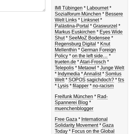
IMI Tübingen
*
Labournet
*
Sozialforum München
*
Bessere
Welt Links
*
Linksnet
*
Palästina-Portal
*
Graswurzel
*
Markus Euskirchen
*
Eyes Wide
Shut
*
SeeMoZ Bodensee
*
Regensburg Digital
*
Knut
Mellenthin
*
German Foreign
Policy
*
on the left side…
*
trueten.de
*
Atari-Frosch
*
Telepolis
*
Metaowl
*
Junge Welt
*
Indymedia
*
Annalist
*
Somlus
Welt
*
SOPOS
sagichdoch?
*
fzs
*
Lysis
*
filapper
*
no-racism
Freifunk München
*
Rad-
Spannerei Blog
*
muenchenblogger
Free Gaza
*
International
Solidarity Movement
*
Gaza
Today
*
Focus on the Global