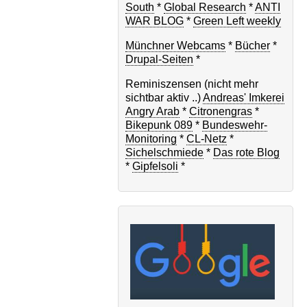
South
*
Global Research
*
ANTI
WAR BLOG
*
Green Left weekly
Münchner Webcams
*
Bücher
*
Drupal-Seiten
*
Reminiszensen (nicht mehr
sichtbar aktiv ..)
Andreas' Imkerei
Angry Arab
*
Citronengras
*
Bikepunk 089
*
Bundeswehr-
Monitoring
*
CL-Netz
*
Sichelschmiede
*
Das rote Blog
*
Gipfelsoli
*