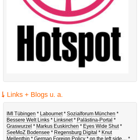
Links + Blogs u. a.
IMI Tübingen
*
Labournet
*
Sozialforum München
*
Bessere Welt Links
*
Linksnet
*
Palästina-Portal
*
Graswurzel
*
Markus Euskirchen
*
Eyes Wide Shut
*
SeeMoZ Bodensee
*
Regensburg Digital
*
Knut
Mellenthin
*
German Foreign Policy
*
on the left side…
*