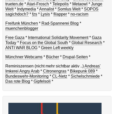
trueten.de
*
Atari-Frosch
*
Telepolis
*
Metaowl
*
Junge
Welt
*
Indymedia
*
Annalist
*
Somlus Welt
*
SOPOS
sagichdoch?
*
fzs
*
Lysis
*
filapper
*
no-racism
Freifunk München
*
Rad-Spannerei Blog
*
muenchenblogger
Free Gaza
*
International Solidarity Movement
*
Gaza
Today
*
Focus on the Global South
*
Global Research
*
ANTI WAR BLOG
*
Green Left weekly
Münchner Webcams
*
Bücher
*
Drupal-Seiten
*
Reminiszensen (nicht mehr sichtbar aktiv ..)
Andreas'
Imkerei
Angry Arab
*
Citronengras
*
Bikepunk 089
*
Bundeswehr-Monitoring
*
CL-Netz
*
Sichelschmiede
*
Das rote Blog
*
Gipfelsoli
*