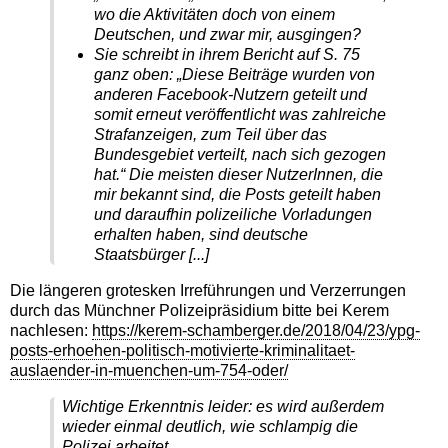
wo die Aktivitäten doch von einem
Deutschen, und zwar mir, ausgingen?
Sie schreibt in ihrem Bericht auf S. 75
ganz oben: „Diese Beiträge wurden von
anderen Facebook-Nutzern geteilt und
somit erneut veröffentlicht was zahlreiche
Strafanzeigen, zum Teil über das
Bundesgebiet verteilt, nach sich gezogen
hat.“ Die meisten dieser NutzerInnen, die
mir bekannt sind, die Posts geteilt haben
und daraufhin polizeiliche Vorladungen
erhalten haben, sind deutsche
Staatsbürger [...]
Die längeren grotesken Irreführungen und Verzerrungen
durch das Münchner Polizeipräsidium bitte bei
Kerem
nachlesen:
https://kerem-schamberger.de/2018/04/23/ypg-
posts-erhoehen-politisch-motivierte-kriminalitaet-
auslaender-in-muenchen-um-754-oder/
Wichtige Erkenntnis leider: es wird außerdem
wieder einmal deutlich, wie schlampig die
Polizei arbeitet.