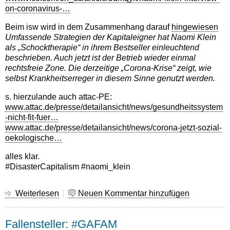
freier
on-coronavirus-…
Software!
Beim isw wird in dem Zusammenhang darauf
hingewiesen
Umfassende Strategien der Kapitaleigner hat Naomi Klein
als „Schocktherapie“ in ihrem Bestseller einleuchtend
beschrieben. Auch jetzt ist der Betrieb wieder einmal
rechtsfreie Zone. Die derzeitige „Corona-Krise“ zeigt, wie
selbst Krankheitserreger in diesem Sinne genutzt werden.
s. hierzulande auch attac-PE:
www.attac.de/presse/detailansicht/news/gesundheitssystem
-nicht-fit-fuer…
www.attac.de/presse/detailansicht/news/corona-jetzt-sozial-
oekologische…
alles klar.
#DisasterCapitalism #naomi_klein
Weiterlesen
über
Neuen Kommentar hinzufügen
Disaster-
Kapitalismus
Fallensteller: #GAFAM
(Disaster