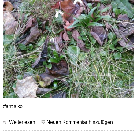
#antisiko
Weiterlesen
über
Neuen Kommentar hinzufügen
Vorgarten
im