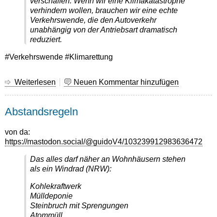
verschaffen. Wenn wir eine Klimakatastrophe
verhindern wollen, brauchen wir eine echte
Verkehrswende, die den Autoverkehr
unabhängig von der Antriebsart dramatisch
reduziert.
#Verkehrswende #Klimarettung
Weiterlesen
über
Neuen Kommentar hinzufügen
Echte
Verkehrswende
Abstandsregeln
statt
Elektroauto-
Hype
von da:
https://mastodon.social/@guidoV4/103239912983636472
Das alles darf näher an Wohnhäusern stehen
als ein Windrad (NRW):
Kohlekraftwerk
Mülldeponie
Steinbruch mit Sprengungen
Atommüll