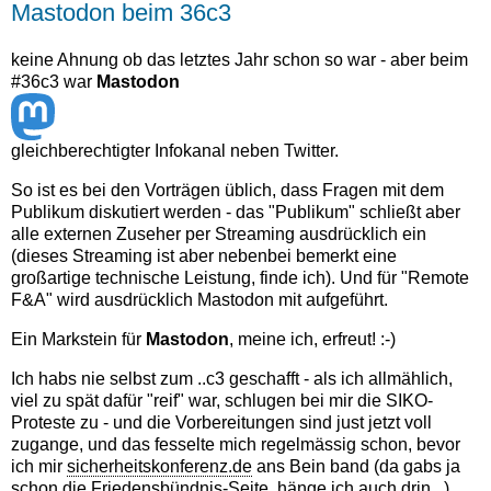
Mastodon beim 36c3
Januar
keine Ahnung ob das letztes Jahr schon so war - aber beim
#36c3 war
Mastodon
gleichberechtigter Infokanal neben Twitter.
So ist es bei den Vorträgen üblich, dass Fragen mit dem
Publikum diskutiert werden - das "Publikum" schließt aber
alle externen Zuseher per Streaming ausdrücklich ein
(dieses Streaming ist aber nebenbei bemerkt eine
großartige technische Leistung, finde ich). Und für "Remote
F&A" wird ausdrücklich Mastodon mit aufgeführt.
Ein Markstein für
Mastodon
, meine ich, erfreut! :-)
Ich habs nie selbst zum ..c3 geschafft - als ich allmählich,
viel zu spät dafür "reif" war, schlugen bei mir die SIKO-
Proteste zu - und die Vorbereitungen sind just jetzt voll
zugange, und das fesselte mich regelmässig schon, bevor
ich mir
sicherheitskonferenz.de
ans Bein band (da gabs ja
schon die Friedensbündnis-Seite, hänge ich auch drin ..)