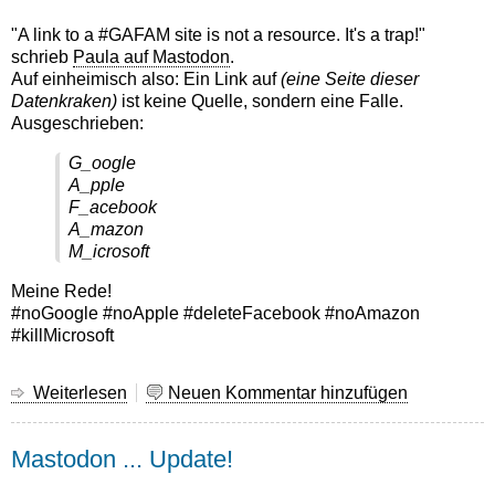
Capitalism)
"A link to a #GAFAM site is not a resource. It's a trap!"
schrieb
Paula auf Mastodon
.
Auf einheimisch also: Ein Link auf
(eine Seite dieser
Datenkraken)
ist keine Quelle, sondern eine Falle.
Ausgeschrieben:
G_oogle
A_pple
F_acebook
A_mazon
M_icrosoft
Meine Rede!
#noGoogle #noApple #deleteFacebook #noAmazon
#killMicrosoft
Weiterlesen
über
Neuen Kommentar hinzufügen
Fallensteller:
#GAFAM
Mastodon ... Update!