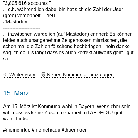
"3,805,616 accounts "
... d.h. während ich dabei bin hat sich die Zahl der User
(grob) verdoppelt ... freu.
#Mastodon
------------------------
... inzwischen wurde ich (
auf Mastodon
) erinnert: Es können
leider auch unangenehme Zeitgenossen mitmischen, die
schon mal die Zahlen fälschend hochbringen - nein danke
sag ich da. Es langt dass es auch korrekt aufwärts geht - gut
so!
Weiterlesen
über
Neuen Kommentar hinzufügen
Mastodon
...
15. März
Update!
Am 15. März ist Kommunalwahl in Bayern. Wer sicher sein
will, dass es keine Zusammenarbeit mit AFDPcSU gibt
wählt Links
#niemehrfdp #niemehrcdu #thueringen