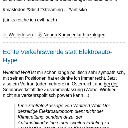
#mastodon #36c3 #streaming ... #antisiko
(Links reiche ich evtl nach)
Weiterlesen
über
Neuen Kommentar hinzufügen
Mastodon
beim
Echte Verkehrswende statt Elektroauto-
36c3
Hype
Winfried Wolf
ist mir schon lange politisch sehr sympathisch,
mit seinen Positionen hat er denke ich immer recht. Jetzt
also ein Vortrag (oder mehrere) in Österreich, und
bei der
Solidarwerkstatt die Zusammenfassung
(Wobei Winfried
nicht nur verkehrspolitisch powern kann ...)
Eine zentrale Aussage von Winfried Wolf: Der
derzeitige Elektroautoboom dient nicht der
Klimarettung, sondern dazu, der
Automobilindustrie einen zweiten Frühling zu