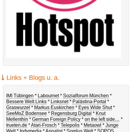
Links + Blogs u. a.
IMI Tübingen
*
Labournet
*
Sozialforum München
*
Bessere Welt Links
*
Linksnet
*
Palästina-Portal
*
Graswurzel
*
Markus Euskirchen
*
Eyes Wide Shut
*
SeeMoZ Bodensee
*
Regensburg Digital
*
Knut
Mellenthin
*
German Foreign Policy
*
on the left side…
*
trueten.de
*
Atari-Frosch
*
Telepolis
*
Metaowl
*
Junge
Welt
*
Indymedia
*
Annalist
*
Somlus Welt
*
SOPOS