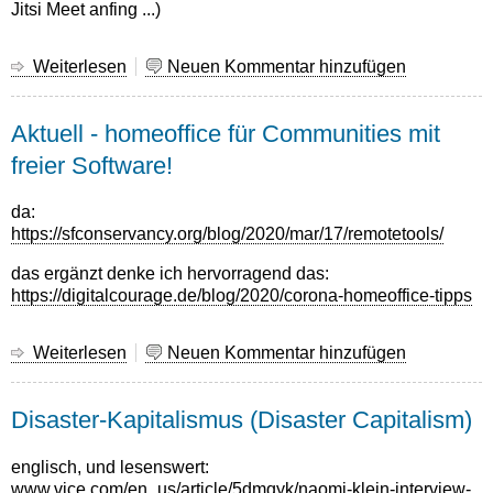
Jitsi Meet anfing ...)
Weiterlesen
über
Neuen Kommentar hinzufügen
und
jetzt
Aktuell - homeoffice für Communities mit
...
"Die
freier Software!
Anstalt"
aus
da:
dem
https://sfconservancy.org/blog/2020/mar/17/remotetools/
Homeoffice
..
das ergänzt denke ich hervorragend das:
https://digitalcourage.de/blog/2020/corona-homeoffice-tipps
Weiterlesen
über
Neuen Kommentar hinzufügen
Aktuell
-
Disaster-Kapitalismus (Disaster Capitalism)
homeoffice
für
Communities
englisch, und lesenswert:
mit
www.vice.com/en_us/article/5dmqyk/naomi-klein-interview-