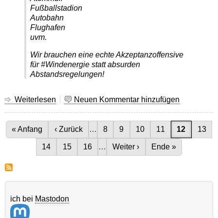
Fußballstadion
Autobahn
Flughafen
uvm.
Wir brauchen eine echte Akzeptanzoffensive
für #Windenergie statt absurden
Abstandsregelungen!
Weiterlesen
über
Neuen Kommentar hinzufügen
Abstandsregeln
Seitennummerierung
Erste Seite
« Anfang
Vorherige Seite
‹ Zurück
…
Seite
8
Seite
9
Seite
10
Seite
11
Aktuelle Se
12
Seite
13
Seite
14
Seite
15
Seite
16
…
Nächste Seite
Weiter ›
Letzte Seite
Ende »
ich bei
Mastodon