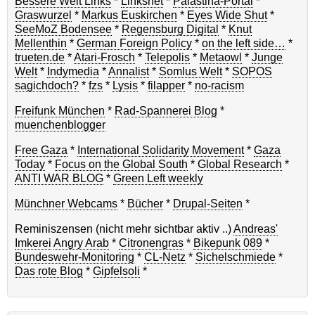
Bessere Welt Links
*
Linksnet
*
Palästina-Portal
*
Graswurzel
*
Markus Euskirchen
*
Eyes Wide Shut
*
SeeMoZ Bodensee
*
Regensburg Digital
*
Knut
Mellenthin
*
German Foreign Policy
*
on the left side…
*
trueten.de
*
Atari-Frosch
*
Telepolis
*
Metaowl
*
Junge
Welt
*
Indymedia
*
Annalist
*
Somlus Welt
*
SOPOS
sagichdoch?
*
fzs
*
Lysis
*
filapper
*
no-racism
Freifunk München
*
Rad-Spannerei Blog
*
muenchenblogger
Free Gaza
*
International Solidarity Movement
*
Gaza
Today
*
Focus on the Global South
*
Global Research
*
ANTI WAR BLOG
*
Green Left weekly
Münchner Webcams
*
Bücher
*
Drupal-Seiten
*
Reminiszensen (nicht mehr sichtbar aktiv ..)
Andreas'
Imkerei
Angry Arab
*
Citronengras
*
Bikepunk 089
*
Bundeswehr-Monitoring
*
CL-Netz
*
Sichelschmiede
*
Das rote Blog
*
Gipfelsoli
*