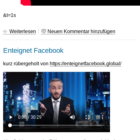
&t=1s
Weiterlesen
über
Neuen Kommentar hinzufügen
Work
for
Enteignet Facebook
Peace
kurz rübergeholt von
https://enteignetfacebook.global/