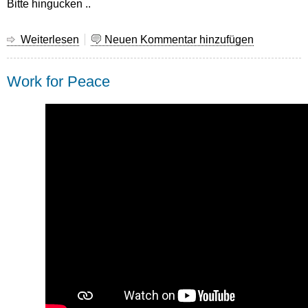
Bitte hingucken ..
Weiterlesen
über
Neuen Kommentar hinzufügen
Persoenliche
Daten
Work for Peace
privat!
-
FSA