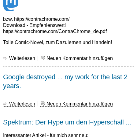
bzw.
https://contrachrome.com/
Download - Empfehlenswert!
https://contrachrome.com/ContraChrome_de.pdf
Tolle Comic-Novel, zum Dazulernen und Handeln!
Weiterlesen
über
Neuen Kommentar hinzufügen
„Contra
Chrome“
Google destroyed ... my work for the last 2
years.
Weiterlesen
über
Neuen Kommentar hinzufügen
Google
destroyed
Spektrum: Der Hype um den Hyperschall ...
...
my
work
Interessanter Artikel - für mich sehr neu: