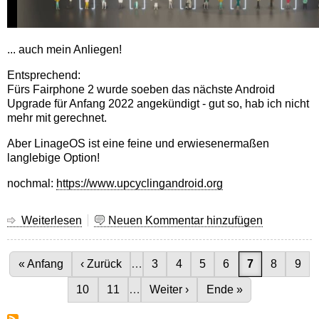
... auch mein Anliegen!
Entsprechend:
Fürs Fairphone 2 wurde soeben das nächste Android
Upgrade für Anfang 2022 angekündigt - gut so, hab ich nicht
mehr mit gerechnet.
Aber LinageOS ist eine feine und erwiesenermaßen
langlebige Option!
nochmal:
https://www.upcyclingandroid.org
Weiterlesen
über
Neuen Kommentar hinzufügen
Upcycling
Android
Seitennummerierung
...
Erste Seite
« Anfang
Vorherige Seite
‹ Zurück
…
Seite
3
Seite
4
Seite
5
Seite
6
Aktuelle Seit
7
Seite
8
Seit
9
Seite
10
Seite
11
…
Nächste Seite
Weiter ›
Letzte Seite
Ende »