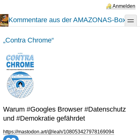
Direkt
Anmelden
zum
Inhalt
Kommentare aus der AMAZONAS-Box
toggle
„Contra Chrome“
Warum #Google​s Browser #Datenschutz
und #Demokratie gefährdet
https://mastodon.art/@leah/108053427978169094