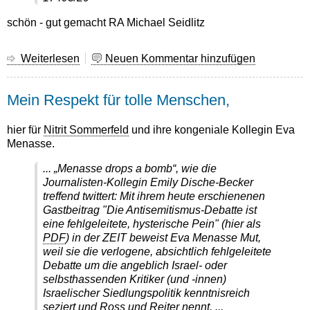
schön - gut gemacht RA Michael Seidlitz
Weiterlesen
über
Neuen Kommentar hinzufügen
angreifbares
Google
Mein Respekt für tolle Menschen,
-
gut
gemacht!
hier für
Nitrit Sommerfeld
und ihre kongeniale Kollegin Eva
Menasse.
... „Menasse drops a bomb“, wie die
Journalisten-Kollegin Emily Dische-Becker
treffend twittert: Mit ihrem heute erschienenen
Gastbeitrag
"Die Antisemitismus-Debatte ist
eine fehlgeleitete, hysterische Pein"
(hier als
PDF
) in der ZEIT beweist Eva Menasse Mut,
weil sie die verlogene, absichtlich fehlgeleitete
Debatte um die angeblich Israel- oder
selbsthassenden Kritiker (und -innen)
Israelischer Siedlungspolitik kenntnisreich
seziert und Ross und Reiter nennt. ...