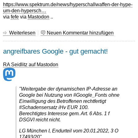
for
https://www.spektrum.de/news/hyperschallwaffen-der-hype-
the
um-den-hypersch…
last
via
fefe
via
Mastodon
..
2
years.
Weiterlesen
über
Neuen Kommentar hinzufügen
Spektrum:
Der
angreifbares Google - gut gemacht!
Hype
um
den
RA Seidlitz auf Mastodon
Hyperschall
...
"Weitergabe der dynamischen IP-Adresse an
Google bei Nutzung von #Google_Fonts ohne
Einwilligung des Betroffenen rechtfertigt
#Schadensersatz iHv EUR 100.
Berechtigtes Interesse gem. Art. 6 Abs. 1 f
DSGVI reicht nicht.
LG München I, Endurteil vom 20.01.2022, 3 O
17493/20"