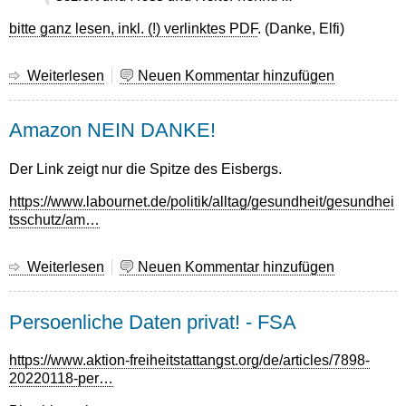
bitte ganz lesen, inkl. (!) verlinktes PDF
. (Danke, Elfi)
Weiterlesen
über
Neuen Kommentar hinzufügen
Mein
Respekt
Amazon NEIN DANKE!
für
tolle
Menschen,
Der Link zeigt nur die Spitze des Eisbergs.
https://www.labournet.de/politik/alltag/gesundheit/gesundhei
tsschutz/am…
Weiterlesen
über
Neuen Kommentar hinzufügen
Amazon
NEIN
Persoenliche Daten privat! - FSA
DANKE!
https://www.aktion-freiheitstattangst.org/de/articles/7898-
20220118-per…