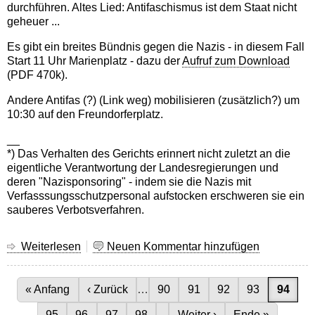
durchführen. Altes Lied: Antifaschismus ist dem Staat nicht
geheuer ...
Es gibt ein breites Bündnis gegen die Nazis - in diesem Fall
Start 11 Uhr Marienplatz - dazu der
Aufruf zum Download
(PDF 470k).
Andere Antifas (?) (Link weg) mobilisieren (zusätzlich?) um
10:30 auf den Freundorferplatz.
__
*) Das Verhalten des Gerichts erinnert nicht zuletzt an die
eigentliche Verantwortung der Landesregierungen und
deren "Nazisponsoring" - indem sie die Nazis mit
Verfasssungsschutzpersonal aufstocken erschweren sie ein
sauberes Verbotsverfahren.
Weiterlesen
über
Neuen Kommentar hinzufügen
Dieses
Gericht
Seitennummerierung
liebt
Erste Seite
« Anfang
Vorherige Seite
‹ Zurück
…
Seite
90
Seite
91
Seite
92
Seite
93
Aktuell
94
Nazis
Seite
95
Seite
96
Seite
97
Seite
98
…
Nächste Seite
Weiter ›
Letzte Seite
Ende »