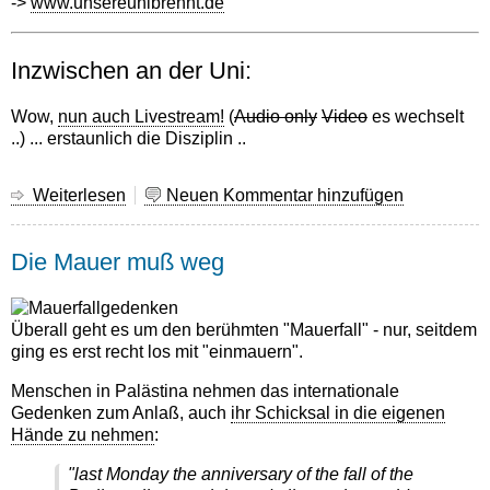
->
www.unsereunibrennt.de
Inzwischen an der Uni:
Wow,
nun auch Livestream!
(
Audio only
Video
es wechselt
..) ... erstaunlich die Disziplin ..
Weiterlesen
über
Neuen Kommentar hinzufügen
Bildungsstreik
-
Die Mauer muß weg
gut
gemacht
Überall geht es um den berühmten "Mauerfall" - nur, seitdem
ging es erst recht los mit "einmauern".
Menschen in Palästina nehmen das internationale
Gedenken zum Anlaß, auch
ihr Schicksal in die eigenen
Hände zu nehmen
:
"last Monday the anniversary of the fall of the