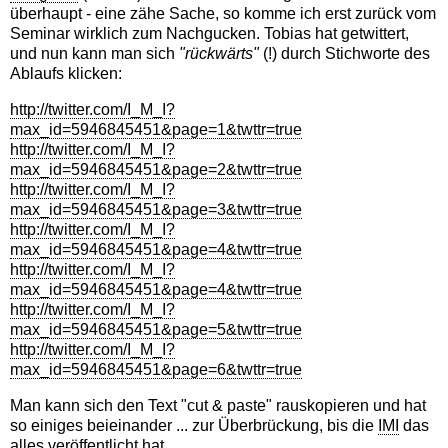
überhaupt - eine zähe Sache, so komme ich erst zurück vom
Seminar wirklich zum Nachgucken. Tobias hat getwittert,
und nun kann man sich
"rückwärts"
(!) durch Stichworte des
Ablaufs klicken:
http://twitter.com/I_M_I?
max_id=5946845451&page=1&twttr=true
http://twitter.com/I_M_I?
max_id=5946845451&page=2&twttr=true
http://twitter.com/I_M_I?
max_id=5946845451&page=3&twttr=true
http://twitter.com/I_M_I?
max_id=5946845451&page=4&twttr=true
http://twitter.com/I_M_I?
max_id=5946845451&page=4&twttr=true
http://twitter.com/I_M_I?
max_id=5946845451&page=5&twttr=true
http://twitter.com/I_M_I?
max_id=5946845451&page=6&twttr=true
Man kann sich den Text "cut & paste" rauskopieren und hat
so einiges beieinander ... zur Überbrückung, bis die
IMI
das
alles veröffentlicht hat.